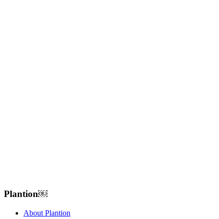
Plantion𝅷𝅷𝅹￼ﾠ
About Plantion