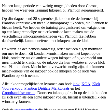
Na een lange periode van weinig mogelijkheden door Corona,
hebben we weer een Training Inkopen bij Plantion georganiseerd.
Op dinsdagochtend 28 september jl. konden de deelnemers bij
Plantion kennismaken met alle inkoopmogelijkheden, die Plantion te
bieden heeft. We hebben de training georganiseerd om vakgenoten
op een laagdrempelige manier kennis te laten maken met de
verschillende inkoopmogelijkheden van Plantion. Ze hebben
daadwerkelijk kunnen oefenen met inkopen aan de klok.
Er waren 33 deelnemers aanwezig, ieder met een eigen motivatie
om mee te doen. Zij konden kennis maken met het kopen op de
klok, omdat ze nu via andere wegen inkopen of bijvoorbeeld om
meer inzicht te krijgen op de inkoop die hun werkgever op de klok
van Plantion doet. Mocht het onverwachts nodig zijn, dan kunnen
medewerkers van de inkoper ook de inkopen op de klok van
Plantion op zich nemen.
Alle inkoopmogelijkheden kwamen aan bod:
klok
,
KOA
,
Klok
Voorverkoop
,
Plantion Digitale Marktplaats
en het
Groothandelscentrum
. Door een inkoopopdracht op de klok konden
zij zich even als een echte inkoper voelen, hieruit is uiteindelijk een
winnaar gekomen.
Ook de
transportdienst
die Plantion samen met B&M Koeriers