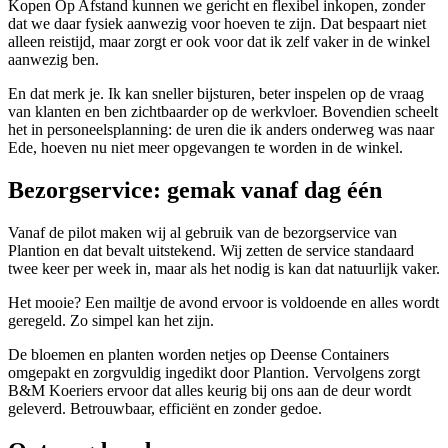
Kopen Op Afstand kunnen we gericht en flexibel inkopen, zonder
dat we daar fysiek aanwezig voor hoeven te zijn. Dat bespaart niet
alleen reistijd, maar zorgt er ook voor dat ik zelf vaker in de winkel
aanwezig ben.
En dat merk je. Ik kan sneller bijsturen, beter inspelen op de vraag
van klanten en ben zichtbaarder op de werkvloer. Bovendien scheelt
het in personeelsplanning: de uren die ik anders onderweg was naar
Ede, hoeven nu niet meer opgevangen te worden in de winkel.
Bezorgservice: gemak vanaf dag één
Vanaf de pilot maken wij al gebruik van de bezorgservice van
Plantion
en dat bevalt uitstekend. Wij zetten de service standaard
twee keer per week in, maar als het nodig is kan dat natuurlijk vaker.
Het mooie? Een mailtje de avond ervoor is voldoende en alles wordt
geregeld. Zo simpel kan het zijn.
De bloemen en planten worden netjes op Deense Containers
omgepakt en zorgvuldig ingedikt door Plantion. Vervolgens zorgt
B&M Koeriers
ervoor dat alles keurig bij ons aan de deur wordt
geleverd. Betrouwbaar, efficiënt en zonder gedoe.