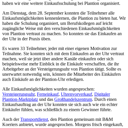
haben wir eine weitere Einkaufsschulung bei Plantion organisiert.
Am Dienstag, dem 28. September konnten die Teilnehmer alle
Einkaufsmöglichkeiten kennenlernen, die Plantion zu bieten hat. Wir
haben die Schulung organisiert, um Berufskollegen auf leicht
zugängliche Weise mit den verschiedenen Einkaufsmöglichkeiten
von Plantion vertraut zu machen. So konnten sie das Einkaufen an
der Uhr in der Praxis üben.
Es waren 33 Teilnehmer, jeder mit einer eigenen Motivation zur
Teilnahme. Sie konnten sich mit dem Einkaufen an der Uhr vertraut
machen, weil sie jetzt über andere Kanäle einkaufen oder sich
beispielsweise mehr Einblick in die Einkäufe verschaffen, die ihr
Arbeitgeber an der Versteigerungsuhr von Plantion tätigt. Sollte es
unerwartet notwendig sein, können die Mitarbeiter des Einkäufers
auch Einkäufe an der Plantion-Uhr erledigen.
Alle Einkaufsmöglichkeiten wurden angesprochen:
Versteigerungsuhr
,
Ferneinkauf
,
Uhrenvorverkauf
,
Digitaler
Plantion-Marktplatz
und das
Großhandelszentrum
. Durch einen
Einkaufsauftrag an der Uhr konnten sie sich auch wie ein echter
Einkäufer fühlen, was schließlich zu einem Gewinner führte.
Auch der
Transportdienst
, den Plantion gemeinsam mit B&M
Koeriers anbietet, wurde angesprochen. Morgens frisch eingekauft,