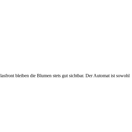
front bleiben die Blumen stets gut sichtbar. Der Automat ist sowohl
D
v