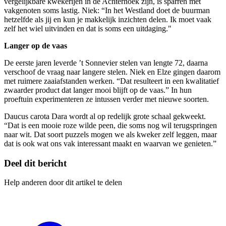
vergelijkbare kwekerijen in de Achterhoek zijn, is sparren met
vakgenoten soms lastig. Niek: “In het Westland doet de buurman
hetzelfde als jij en kun je makkelijk inzichten delen. Ik moet vaak
zelf het wiel uitvinden en dat is soms een uitdaging."
Langer op de vaas
De eerste jaren leverde ’t Sonnevier stelen van lengte 72, daarna
verschoof de vraag naar langere stelen. Niek en Elze gingen daarom
met ruimere zaaiafstanden werken. “Dat resulteert in een kwalitatief
zwaarder product dat langer mooi blijft op de vaas.” In hun
proeftuin experimenteren ze intussen verder met nieuwe soorten.
Daucus carota Dara wordt al op redelijk grote schaal gekweekt.
“Dat is een mooie roze wilde peen, die soms nog wil terugspringen
naar wit. Dat soort puzzels mogen we als kweker zelf leggen, maar
dat is ook wat ons vak interessant maakt en waarvan we genieten.”
Deel dit bericht
Help anderen door dit artikel te delen