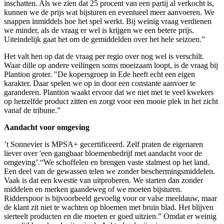
inschatten. Als we zien dat 25 procent van een partij al verkocht is,
kunnen we de prijs wat bijsturen en eventueel meer aanvoeren. We
snappen inmiddels hoe het spel werkt. Bij weinig vraag verdienen
we minder, als de vraag er wel is krijgen we een betere prijs.
Uiteindelijk gaat het om de gemiddelden over het hele seizoen.”
Het valt hen op dat de vraag per regio over nog wel is verschilt.
Waar dille op andere veilingen soms moeizaam loopt, is de vraag bij
Plantion groter. "De kopersgroep in Ede heeft echt een eigen
karakter. Daar spelen we op in door een constante aanvoer te
garanderen. Plantion waakt ervoor dat we niet met te veel kwekers
op hetzelfde product zitten en zorgt voor een mooie plek in het zicht
vanaf de tribune.”
Aandacht voor omgeving
’t Sonnevier is MPSA+ gecertificeerd. Zelf praten de eigenaren
liever over 'een gangbaar bloemenbedrijf met aandacht voor de
omgeving’.“We schoffelen en brengen vaste stalmest op het land.
Een deel van de gewassen telen we zonder beschermingsmiddelen.
Vaak is dat een kwestie van uitproberen. We starten dan zonder
middelen en merken gaandeweg of we moeten bijsturen.
Ridderspoor is bijvoorbeeld gevoelig voor or valse meeldauw, maar
de klant zit niet te wachten op bloemen met bruin blad. Het blijven
sierteelt­ producten en die moeten er goed uitzien.” Omdat er weinig