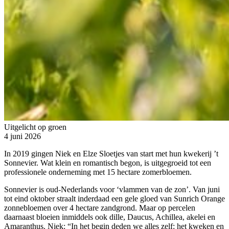
Uitgelicht op groen
4 juni 2026
In 2019 gingen Niek en Elze Sloetjes van start met hun kwekerij ’t
Sonnevier. Wat klein en romantisch begon, is uitgegroeid tot een
professionele onderneming met 15 hectare zomerbloemen.
Sonnevier is oud-Nederlands voor ‘vlammen van de zon’. Van juni
tot eind oktober straalt inderdaad een gele gloed van Sunrich Orange
zonnebloemen over 4 hectare zandgrond. Maar op percelen
daarnaast bloeien inmiddels ook dille, Daucus, Achillea, akelei en
Amaranthus. Niek: “In het begin deden we alles zelf: het kweken en