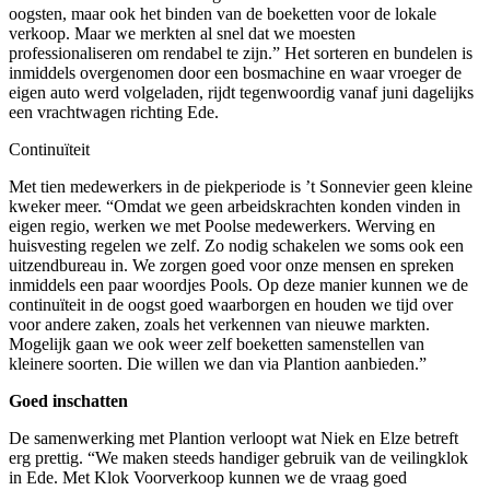
oogsten, maar ook het binden van de boeketten voor de lokale
verkoop. Maar we merkten al snel dat we moesten
professionaliseren om rendabel te zijn.” Het sorteren en bundelen is
inmiddels overgenomen door een bosmachine en waar vroeger de
eigen auto werd volgeladen, rijdt tegenwoordig vanaf juni dagelijks
een vrachtwagen richting Ede.
Continuïteit
Met tien medewerkers in de piekperiode is ’t Sonnevier geen kleine
kweker meer. “Omdat we geen arbeidskrachten konden vinden in
eigen regio, werken we met Poolse medewerkers. Werving en
huisvesting regelen we zelf. Zo nodig schakelen we soms ook een
uitzendbureau in. We zorgen goed voor onze mensen en spreken
inmiddels een paar woordjes Pools. Op deze manier kunnen we de
continuïteit in de oogst goed waarborgen en houden we tijd over
voor andere zaken, zoals het verkennen van nieuwe markten.
Mogelijk gaan we ook weer zelf boeketten samenstellen van
kleinere soorten. Die willen we dan via Plantion aanbieden.”
Goed inschatten
De samenwerking met Plantion verloopt wat Niek en Elze betreft
erg prettig. “We maken steeds handiger gebruik van de veilingklok
in Ede. Met Klok Voorverkoop kunnen we de vraag goed