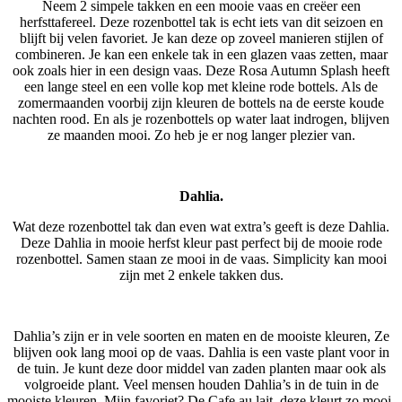
Neem 2 simpele takken en een mooie vaas en creëer een
herfsttafereel. Deze rozenbottel tak is echt iets van dit seizoen en
blijft bij velen favoriet. Je kan deze op zoveel manieren stijlen of
combineren. Je kan een enkele tak in een glazen vaas zetten, maar
ook zoals hier in een design vaas. Deze Rosa Autumn Splash heeft
een lange steel en een volle kop met kleine rode bottels. Als de
zomermaanden voorbij zijn kleuren de bottels na de eerste koude
nachten rood. En als je rozenbottels op water laat indrogen, blijven
ze maanden mooi. Zo heb je er nog langer plezier van.
Dahlia.
Wat deze rozenbottel tak dan even wat extra’s geeft is deze Dahlia.
Deze Dahlia in mooie herfst kleur past perfect bij de mooie rode
rozenbottel. Samen staan ze mooi in de vaas. Simplicity kan mooi
zijn met 2 enkele takken dus.
Dahlia’s zijn er in vele soorten en maten en de mooiste kleuren, Ze
blijven ook lang mooi op de vaas. Dahlia is een vaste plant voor in
de tuin. Je kunt deze door middel van zaden planten maar ook als
volgroeide plant. Veel mensen houden Dahlia’s in de tuin in de
mooiste kleuren. Mijn favoriet? De Cafe au lait, deze kleurt zo mooi.