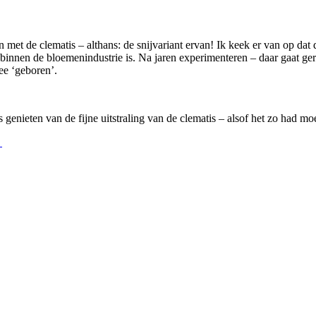
et de clematis – althans: de snijvariant ervan! Ik keek er van op dat 
e binnen de bloemenindustrie is. Na jaren experimenteren – daar gaat g
ee ‘geboren’.
genieten van de fijne uitstraling van de clematis – alsof het zo had moe
l