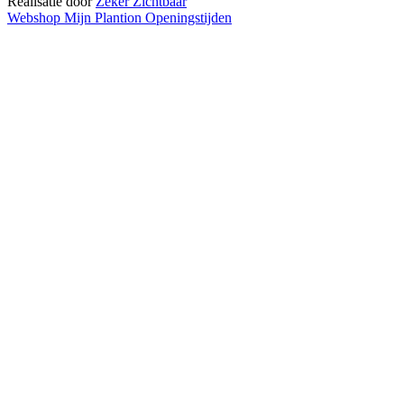
Realisatie door
Zeker Zichtbaar
Webshop
Mijn Plantion
Openingstijden