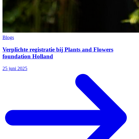
Blogs
Verplichte registratie bij Plants and Flowers
foundation Holland
25 juni 2025