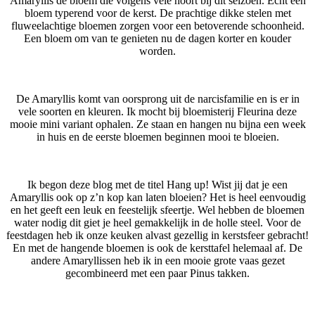
Amaryllis de bloem die volgens vele hoort bij dit seizoen. Echt een
bloem typerend voor de kerst. De prachtige dikke stelen met
fluweelachtige bloemen zorgen voor een betoverende schoonheid.
Een bloem om van te genieten nu de dagen korter en kouder
worden.
De Amaryllis komt van oorsprong uit de narcisfamilie en is er in
vele soorten en kleuren. Ik mocht bij bloemisterij Fleurina deze
mooie mini variant ophalen. Ze staan en hangen nu bijna een week
in huis en de eerste bloemen beginnen mooi te bloeien.
Ik begon deze blog met de titel Hang up! Wist jij dat je een
Amaryllis ook op z’n kop kan laten bloeien? Het is heel eenvoudig
en het geeft een leuk en feestelijk sfeertje. Wel hebben de bloemen
water nodig dit giet je heel gemakkelijk in de holle steel. Voor de
feestdagen heb ik onze keuken alvast gezellig in kerstsfeer gebracht!
En met de hangende bloemen is ook de kersttafel helemaal af. De
andere Amaryllissen heb ik in een mooie grote vaas gezet
gecombineerd met een paar Pinus takken.