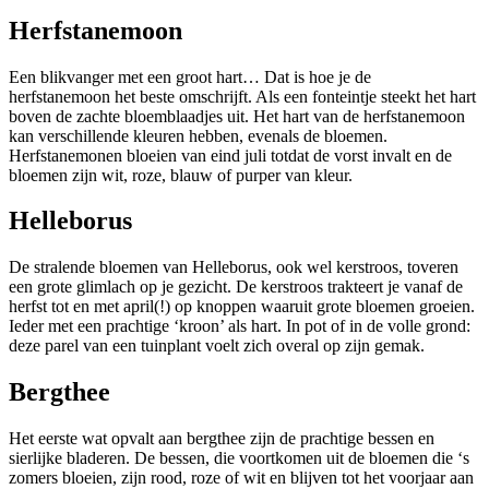
Herfstanemoon
Een blikvanger met een groot hart… Dat is hoe je de
herfstanemoon het beste omschrijft. Als een fonteintje steekt het hart
boven de zachte bloemblaadjes uit. Het hart van de herfstanemoon
kan verschillende kleuren hebben, evenals de bloemen.
Herfstanemonen bloeien van eind juli totdat de vorst invalt en de
bloemen zijn wit, roze, blauw of purper van kleur.
Helleborus
De stralende bloemen van Helleborus, ook wel kerstroos, toveren
een grote glimlach op je gezicht. De kerstroos trakteert je vanaf de
herfst tot en met april(!) op knoppen waaruit grote bloemen groeien.
Ieder met een prachtige ‘kroon’ als hart. In pot of in de volle grond:
deze parel van een tuinplant voelt zich overal op zijn gemak.
Bergthee
Het eerste wat opvalt aan bergthee zijn de prachtige bessen en
sierlijke bladeren. De bessen, die voortkomen uit de bloemen die ‘s
zomers bloeien, zijn rood, roze of wit en blijven tot het voorjaar aan