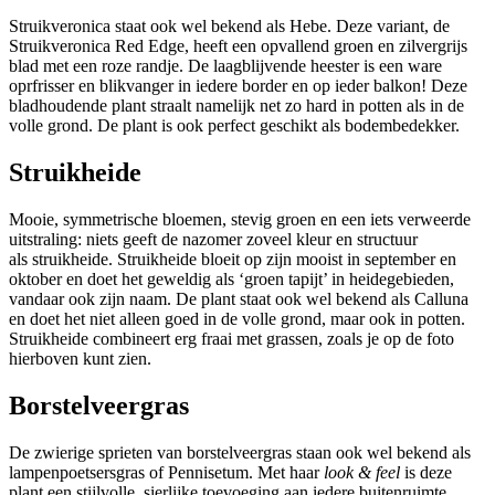
Struikveronica staat ook wel bekend als Hebe. Deze variant, de
Struikveronica Red Edge, heeft een opvallend groen en zilvergrijs
blad met een roze randje. De laagblijvende heester is een ware
oprfrisser en blikvanger in iedere border en op ieder balkon! Deze
bladhoudende plant straalt namelijk net zo hard in potten als in de
volle grond. De plant is ook perfect geschikt als bodembedekker.
Struikheide
Mooie, symmetrische bloemen, stevig groen en een iets verweerde
uitstraling: niets geeft de nazomer zoveel kleur en structuur
als struikheide. Struikheide bloeit op zijn mooist in september en
oktober en doet het geweldig als ‘groen tapijt’ in heidegebieden,
vandaar ook zijn naam. De plant staat ook wel bekend als Calluna
en doet het niet alleen goed in de volle grond, maar ook in potten.
Struikheide combineert erg fraai met grassen, zoals je op de foto
hierboven kunt zien.
Borstelveergras
De zwierige sprieten van borstelveergras staan ook wel bekend als
lampenpoetsersgras of Pennisetum. Met haar
look & feel
is deze
plant een stijlvolle, sierlijke toevoeging aan iedere buitenruimte.