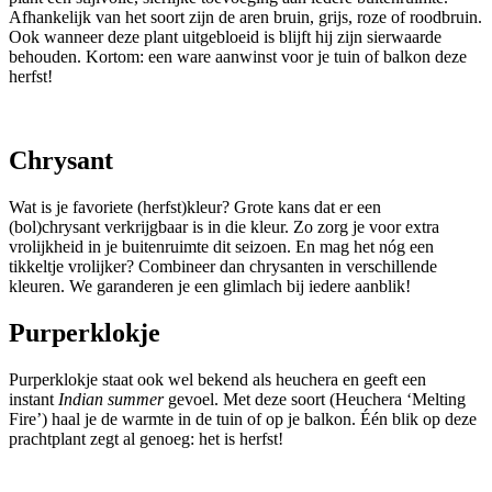
Afhankelijk van het soort zijn de aren bruin, grijs, roze of roodbruin.
Ook wanneer deze plant uitgebloeid is blijft hij zijn sierwaarde
behouden. Kortom: een ware aanwinst voor je tuin of balkon deze
herfst!
Chrysant
Wat is je favoriete (herfst)kleur? Grote kans dat er een
(bol)chrysant verkrijgbaar is in die kleur. Zo zorg je voor extra
vrolijkheid in je buitenruimte dit seizoen. En mag het nóg een
tikkeltje vrolijker? Combineer dan chrysanten in verschillende
kleuren. We garanderen je een glimlach bij iedere aanblik!
Purperklokje
Purperklokje staat ook wel bekend als heuchera en geeft een
instant
Indian summer
gevoel. Met deze soort (Heuchera ‘Melting
Fire’) haal je de warmte in de tuin of op je balkon. Één blik op deze
prachtplant zegt al genoeg: het is herfst!