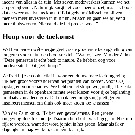
ineens van alles in de tuin. Met zeven medewerkers kunnen we het
amper bijbenen. Natuurlijk zorgt het voor meer omzet, maar ik hoop
dat er weer wat balans komt. Of dat gebeurt? Misschien blijven
mensen meer investeren in hun tuin. Misschien gaan we blijvend
meer thuiswerken. Niemand die het precies weet.”
Hoop voor de toekomst
Wat hen beiden wél energie geeft, is de groeiende belangstelling van
jongeren voor natuur en biodiversiteit. “Wauw,” zegt Van der Zalm.
“Deze generatie is echt back to nature. Ze hebben oog voor
biodiversiteit. Dat geeft hoop.”
Zelf zet hij zich ook actief in voor een duurzamere leefomgeving.
“Ik ben groot voorstander van het planten van bomen, voor CO₂-
opslag én voor schaduw. We hebben het simpelweg nodig. Ik zie dat
gemeenten in de openbare ruimte weer kiezen voor rijke beplanting
in plaats van alleen gras. Dat maakt een omgeving prettiger en
inspireert mensen om thuis ook meer groen toe te passen.”
Van der Zalm knikt. “Ik ben een gevoelsmens. Een groene
omgeving doet iets met je. Daarom ben ik dit vak ingegaan. Niet om
rijk te worden, want dat word je niet in het groen. Maar als ik er
dagelijks in mag werken, dan bén ik al rijk.”