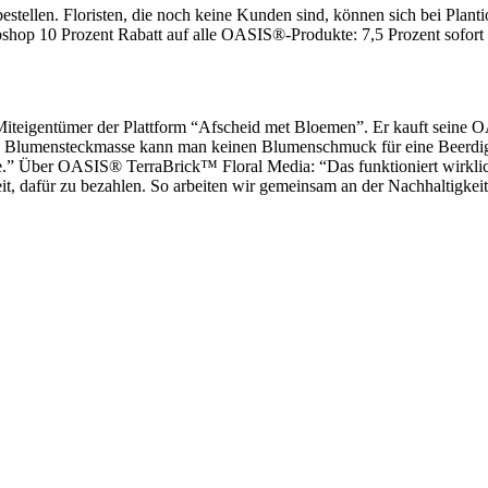
len. Floristen, die noch keine Kunden sind, können sich bei Plantion f
shop 10 Prozent Rabatt auf alle OASIS®-Produkte: 7,5 Prozent sofort 
 Miteigentümer der Plattform “Afscheid met Bloemen”. Er kauft seine
ne Blumensteckmasse kann man keinen Blumenschmuck für eine Beerdigun
ufe.” Über OASIS® TerraBrick™ Floral Media: “Das funktioniert wirkli
it, dafür zu bezahlen. So arbeiten wir gemeinsam an der Nachhaltigkeit