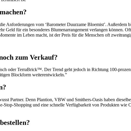
t machen?
se die Anforderungen vom ‘Barometer Duurzame Bloemist’. Außerdem b
hr Geld für ein besonderes Blumenarrangement verlangen können. Oft t
omente im Leben macht, ist der Preis für die Menschen oft zweitrangi
 noch zum Verkauf?
ologisch oder TerraBrick™. Der Trend geht jedoch in Richtung 100-prozen
tigen Blockform weiterentwickeln.”
n?
e bewusst Partner. Denn Plantion, VBW und Smithers-Oasis haben diesel
ne-Stop-Shopping und eine schnelle Verfügbarkeit von Produkten wie 
bestellen?