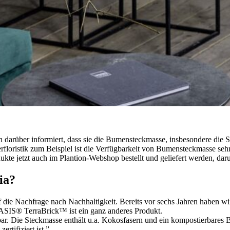
rüber informiert, dass sie die Bumensteckmasse, insbesondere die So
rfloristik zum Beispiel ist die Verfügbarkeit von Bumensteckmasse seh
kte jetzt auch im Plantion-Webshop bestellt und geliefert werden, d
ia?
uf die Nachfrage nach Nachhaltigkeit. Bereits vor sechs Jahren haben
SIS® TerraBrick™ ist ein ganz anderes Produkt.
ar. Die Steckmasse enthält u.a. Kokosfasern und ein kompostierbares B
rtifiziert ist.”