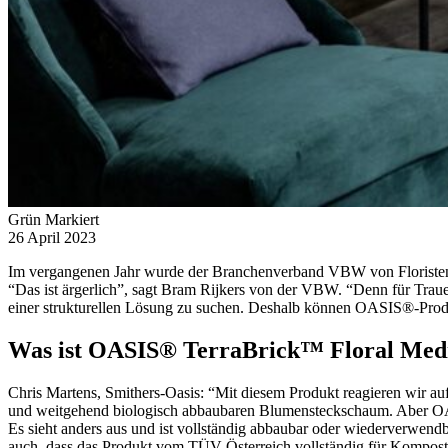
Grün Markiert
26 April 2023
Im vergangenen Jahr wurde der Branchenverband VBW von Floristen da
“Das ist ärgerlich”, sagt Bram Rijkers von der VBW. “Denn für Traue
einer strukturellen Lösung zu suchen. Deshalb können OASIS®-Produ
Was ist OASIS® TerraBrick™ Floral Med
Chris Martens, Smithers-Oasis: “Mit diesem Produkt reagieren wir a
und weitgehend biologisch abbaubaren Blumensteckschaum. Aber OA
Es sieht anders aus und ist vollständig abbaubar oder wiederverwendb
auch, dass das Produkt vom TÜV Österreich vollständig für Kompost ze