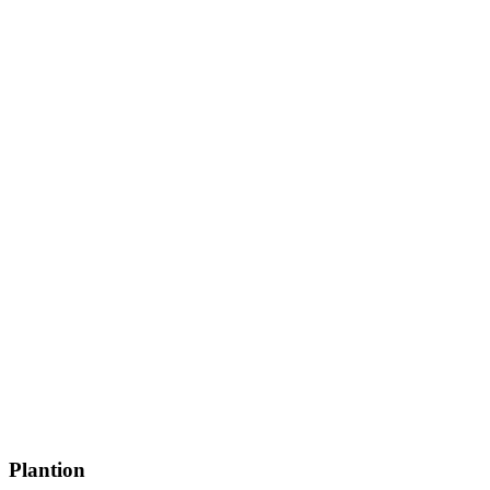
Plantion⁬⁬⠀