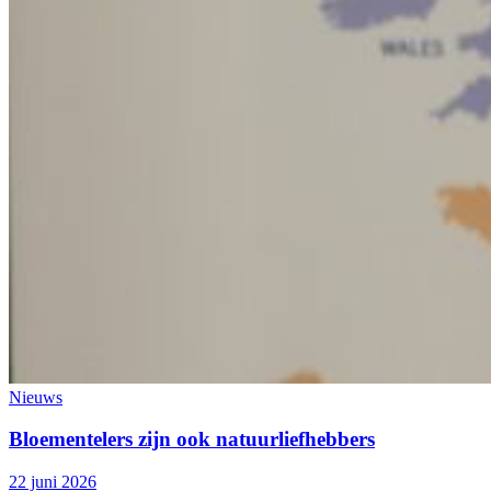
Nieuws
Bloementelers zijn ook natuurliefhebbers
22 juni 2026