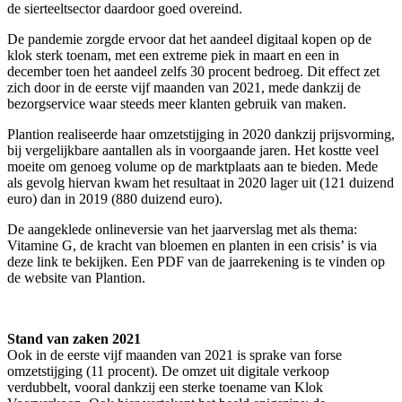
de sierteeltsector daardoor goed overeind.
De pandemie zorgde ervoor dat het aandeel digitaal kopen op de
klok sterk toenam, met een extreme piek in maart en een in
december toen het aandeel zelfs 30 procent bedroeg. Dit effect zet
zich door in de eerste vijf maanden van 2021, mede dankzij de
bezorgservice waar steeds meer klanten gebruik van maken.
Plantion realiseerde haar omzetstijging in 2020 dankzij prijsvorming,
bij vergelijkbare aantallen als in voorgaande jaren. Het kostte veel
moeite om genoeg volume op de marktplaats aan te bieden. Mede
als gevolg hiervan kwam het resultaat in 2020 lager uit (121 duizend
euro) dan in 2019 (880 duizend euro).
De aangeklede onlineversie van het jaarverslag met als thema:
Vitamine G, de kracht van bloemen en planten in een crisis’ is via
deze link te bekijken. Een PDF van de jaarrekening is te vinden op
de website van Plantion.
Stand van zaken 2021
Ook in de eerste vijf maanden van 2021 is sprake van forse
omzetstijging (11 procent). De omzet uit digitale verkoop
verdubbelt, vooral dankzij een sterke toename van Klok