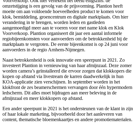
Voorverkoop. Ook hier vertekent het beeld enigszins: de
omzetstijging is een gevolg van de prijsvorming. Plantion heeft
moeite om aan voldoende hoeveelheden product te komen voor
klok, bemiddeling, groencentrum en digitale marktplaats. Om hier
verandering in te brengen, worden leden en gastleden
aangemoedigd meer aan te voeren voor met name klok en Klok
Voorverkoop. Plantion organiseert dit jaar een aantal informele
regiobijeenkomsten voor aanvoerders om de betrokkenheid bij de
marktplaats te vergroten. De eerste bijeenkomst is op 24 juni voor
aanvoerders in de regio Arnhem-Nijmegen.
Naast betrokkenheid is ook innovatie een speerpunt in 2021. Zo
investeert Plantion in vernieuwing van haar afmijnzaal. Deze zomer
worden camera’s geïnstalleerd die ervoor zorgen dat klokkopers die
kopen op afstand via livestream de karren daadwerkelijk in hun
KOA-applicatie zien verschijnen. In september worden in het
klokfront de zes beamerschermen vervangen door één hypermodern
ledscherm. Dit alles moet bijdragen aan meer beleving in de
afmijnzaal en meer klokkopers op afstand.
Een ander speerpunt in 2021 is het ondersteunen van de klant in zijn
of haar lokale marketing, bijvoorbeeld door het aanleveren van
content, thematische bloemenkaartjes en andere promotiematerialen.