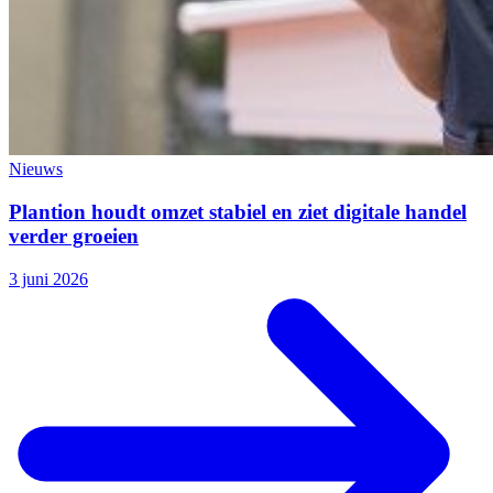
Nieuws
Plantion houdt omzet stabiel en ziet digitale handel
verder groeien
3 juni 2026