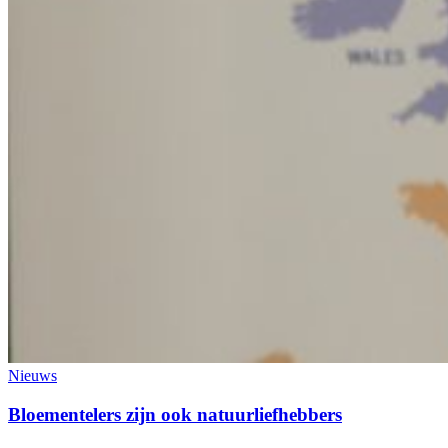
Nieuws
Bloementelers zijn ook natuurliefhebbers