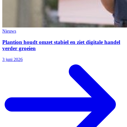
Nieuws
Plantion houdt omzet stabiel en ziet digitale handel
verder groeien
3 juni 2026