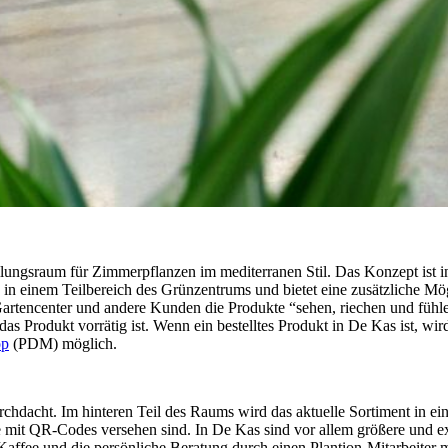
llungsraum für Zimmerpflanzen im mediterranen Stil. Das Konzept ist 
in einem Teilbereich des Grünzentrums und bietet eine zusätzliche Mög
rtencenter und andere Kunden die Produkte “sehen, riechen und fühl
das Produkt vorrätig ist. Wenn ein bestelltes Produkt in De Kas ist, wi
op
(PDM) möglich.
rchdacht. Im hinteren Teil des Raums wird das aktuelle Sortiment in ei
mit QR-Codes versehen sind. In De Kas sind vor allem größere und exk
Kaffee und die persönliche Beratung durch einen Plantion-Mitarbeiter