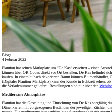
Blogs
4 Februar 2022
Plantion hat seinen Marktplatz um “De Kas” erweitert – einen Ausste
können über QR-Codes direkt vor Ort bestellen. De Kas befindet sich 
kaufen. In einem hübsch dekorierten Raum können Blumenhändler, Ga
(Digitaler Plantion-Marktplatz) kann der Kunde in Echtzeit sehen, ob 
die Verladenummer geliefert. Bestellungen sind nur über den
Websh
Mediterrane Atmosphäre
Plantion hat die Gestaltung und Einrichtung von De Kas sorgfältig du
Dänenkarren mit vorgezogenen Beständen der jeweiligen Züchter, die 
passen. Die mediterrane Atmosphäre, eine Sitzgelegenheit mit gutem 