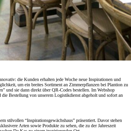
innovativ: die Kunden erhalten jede Woche neue Inspirationen und
lichkeit, um ein breites Sortiment an Zimmerpflanzen bei Plantion zu
en” und sie dann direkt über QR-Codes bestellen. Im Webshop
rd die Bestellung von unserem Logistikdienst abgeholt und sofort an
nem stilvollen “Inspirationsgewächshaus” präsentiert. Davor stehen
lusivere Arten sowie Produkte zu sehen, die zu der Jahreszeit
 machen De Kas zu einem inspirierenden Ort.